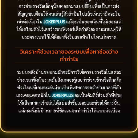
การจ่ายรางวัลเล็กๆน้อยๆออกมาแบบถี่ยิบเพื่อเป็นการส่ง
สัญญาณเตือนให้คนเล่นรู้ตัวถ้าปั่นไปแล้วเห็นว่ามีคอมโบ
เข้าต่อเนื่องใน
JOKERPLUS
แม้จะเป็นยอดเงินที่ไม่เยอะแต่
ให้เตรียมตัวไว้เลยว่ารอบฟีเจอร์เด็ดกำลังจะตามมาแน่ๆให้
ประคองเบทไว้ให้ดีอย่าพึ่งรีบถอยทัพไปไหนเด็ดขาด
วิเคราะห์ช่วงเวลาของระบบเพื่อหาช่องว่าง
ทำกำไร
ระบบหลังบ้านของเกมมักจะมีการรีเซ็ตรอบรางวัลในแต่ละ
ช่วงเวลาซึ่งถ้าเราหมั่นสังเกตจะรู้เลยว่าช่วงเช้าหรือดึกสงัด
ช่วงไหนที่เกมจะเล่นง่ายเป็นพิเศษการจดจำช่วงเวลาที่ตัว
เองเคยแตกหนักใน
JOKERPLUS
จะเป็นคัมภีร์ส่วนตัวที่ช่วย
ให้เลือกเวลาเข้าเล่นได้แม่นยำขึ้นเยอะและช่วยให้การปั่น
แต่ละครั้งมีเป้าหมายที่ชัดเจนจนทำกำไรได้แบบต่อเนื่อง