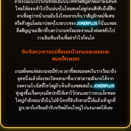
ถ้ายังไม่แน่ใจว่าเกมที่จะเล่นนั้นไพ่หรือสัญลักษณ์กำลังเดินดี
ไหมให้ลองเข้าไปปั่นเล่นๆในโหมดเดโม่ดูก่อนสักสิบถึงยี่สิบ
ตาเพื่อดูว่าหน้าเกมมันนิ่งไหมหากเห็นว่าสัญลักษณ์พิเศษ
หรือตัวคูณโผล่มาบ่อยๆในระบบของ
JOKERPLUS
ก็นั่นแหละ
คือสัญญาณเขียวที่บอกว่าเกมพร้อมจะจ่ายแล้วค่อยขยับไป
วางเดิมพันจริงเพื่อล่ากำไรก้อนโต
จับจังหวะการเปลี่ยนหน้าเกมและยอดสะ
สมแจ็กพอต
เกมสล็อตแต่ละเกมจะมีช่วงเวลาที่สะสมยอดเงินรางวัลมาถึง
จุดหนึ่งแล้วต้องระเบิดออกมาซึ่งเราสามารถสังเกตได้จาก
ยอดรวมโบนัสที่โชว์อยู่ถ้าเห็นตัวเลขสะสมใน
JOKERPLUS
พุ่งสูงขึ้นเรื่อยๆจนผิดปกติให้เดาไว้ก่อนเลยว่ารอบแจ็กพอต
ใหญ่กำลังจะมาถึงในไม่ช้าใครที่จับจังหวะนี้ได้แล้วเข้าถูกที่
ถูกเวลาก็เตรียมตัวรับทรัพย์ก้อนใหญ่ไปนอนกอดได้เลย