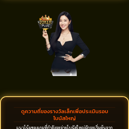
ดูความถี่ของรางวัลเล็กเพื่อประเมินรอบ
โบนัสใหญ่
แนวโน้มของเกมที่กำลังจะจ่ายโบนัสใหญ่มักจะเริ่มต้นจาก